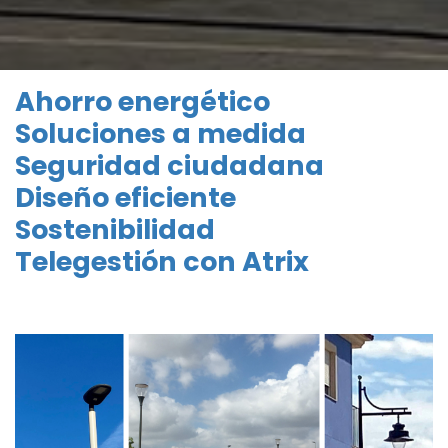
Ahorro energético
Soluciones a medida
Seguridad ciudadana
Diseño eficiente
Sostenibilidad
Telegestión con Atrix