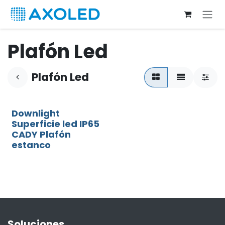
Ir al contenido
Plafón Led
Plafón Led
Downlight
Superficie led IP65
CADY Plafón
estanco
Soluciones