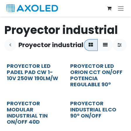
Ir al contenido
Proyector industrial
Proyector industrial
PROYECTOR LED
PROYECTOR LED
NOVEDAD
NOVEDAD
PADEL PAD CW 1-
ORION CCT ON/OFF
10V 250W 190LM/W
POTENCIA
REGULABLE 90º
PROYECTOR
PROYECTOR
MODULAR
INDUSTRIAL ELCO
INDUSTRIAL TIN
90º ON/OFF
ON/OFF 40D