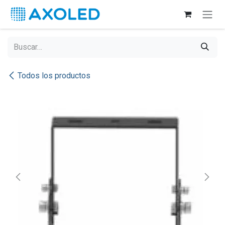
Ir al contenido
Todos los productos