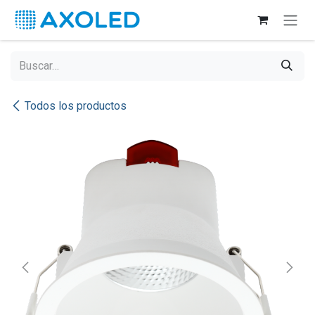
Ir al contenido
Todos los productos