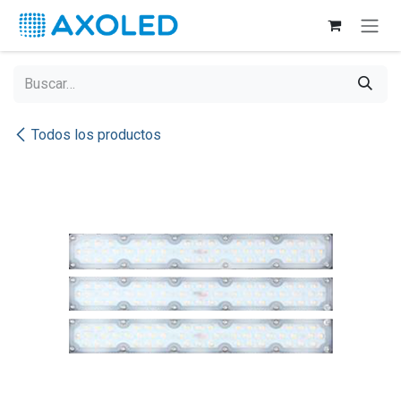
Ir al contenido
Todos los productos