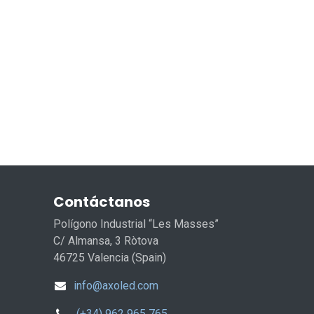
Contáctanos
Polígono Industrial “Les Masses”
C/ Almansa, 3 Ròtova
46725 Valencia (Spain)
info@axoled.com
(+34) 962 965 765