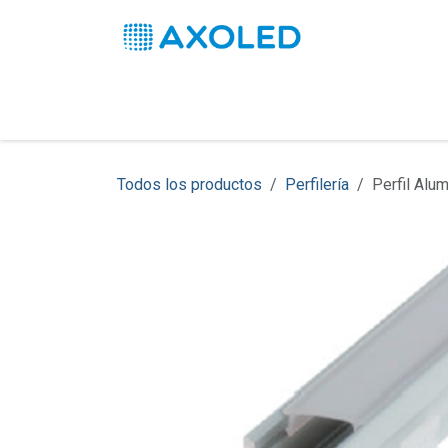
Ir al contenido
Inicio
Productos
Soluciones
Pro
Todos los productos
Perfilería
Perfil Alu