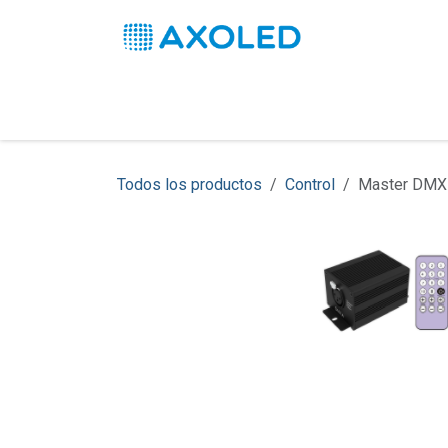
Ir al contenido
Inicio
Productos
Soluciones
Pro
Todos los productos
Control
Master DMX