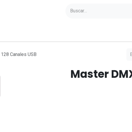
yectos
Sobre Axoled
Blog
Contacto
 128 Canales USB
Master DMX