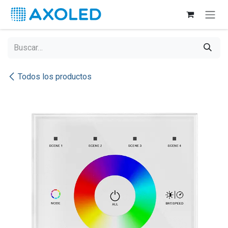
Ir al contenido
Todos los productos